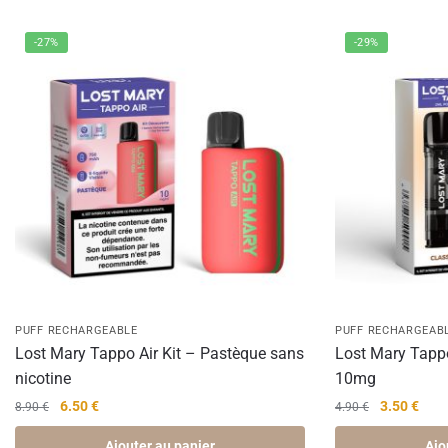
-27%
-29%
PUFF RECHARGEABLE
PUFF RECHARGEAB
Lost Mary Tappo Air Kit – Pastèque sans
Lost Mary Tapp
nicotine
10mg
Le
Le
Le
Le
6.50
€
3.50
€
8.90
€
4.90
€
prix
prix
prix
prix
Ajouter au panier
Ajo