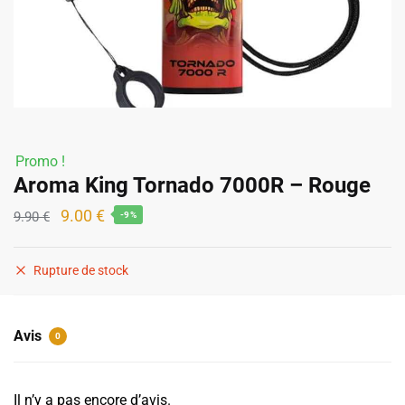
Promo !
Aroma King Tornado 7000R – Rouge
Le
Le
9.00
€
9.90
€
-9%
prix
prix
initial
actuel
Rupture de stock
était :
est :
9.90 €.
9.00 €.
Avis
0
Il n’y a pas encore d’avis.