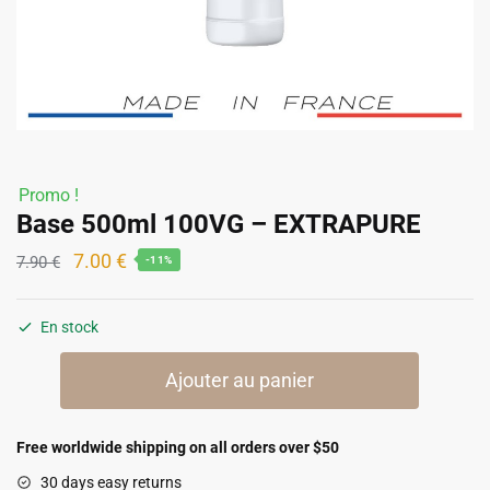
Promo !
Base 500ml 100VG – EXTRAPURE
Le
Le
7.00
€
7.90
€
-11%
prix
prix
initial
actuel
En stock
était :
est :
quantité
7.90 €.
7.00 €.
Ajouter au panier
de
Base
500ml
Free worldwide shipping on all orders over $50
100VG
30 days easy returns