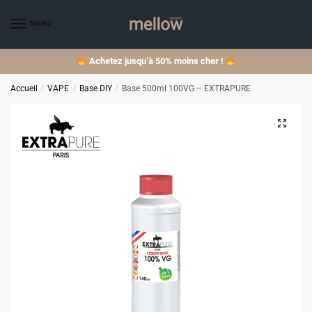
Skip
Skip
to
to
MENU
navigation
content
Achetez jusqu’à 50% moins cher !
Accueil
/
VAPE
/
Base DIY
/
Base 500ml 100VG – EXTRAPURE