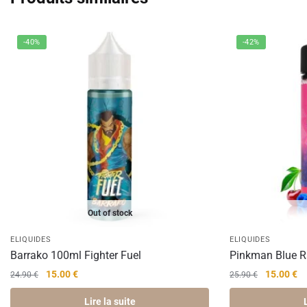
-40%
-42%
Out of stock
ELIQUIDES
ELIQUIDES
Barrako 100ml Fighter Fuel
Pinkman Blue R
Le
Le
Le
Le
15.00
€
15.00
€
24.90
€
25.90
€
prix
prix
prix
pr
Lire la suite
initial
actuel
initial
ac