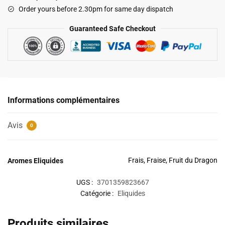
6mg
Order yours before 2.30pm for same day dispatch
-
Cupide
Guaranteed Safe Checkout
10ml
Informations complémentaires
Avis
0
Frais, Fraise, Fruit du Dragon
Aromes Eliquides
UGS :
3701359823667
Catégorie :
Eliquides
Produits similaires