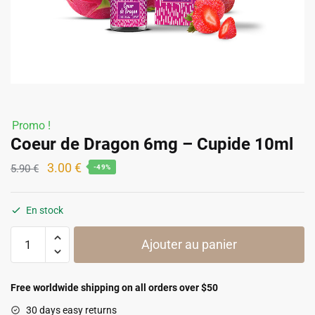
Promo !
Coeur de Dragon 6mg – Cupide 10ml
Le
Le
3.00
€
5.90
€
-49%
prix
prix
initial
actuel
En stock
était :
est :
quantité
5.90 €.
3.00 €.
Ajouter au panier
de
Coeur
de
Free worldwide shipping on all orders over $50
Dragon
30 days easy returns