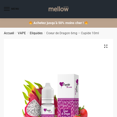
Skip
Skip
to
to
MENU
navigation
content
Achetez jusqu’à 50% moins cher !
Accueil
/
VAPE
/
Eliquides
/
Coeur de Dragon 6mg – Cupide 10ml