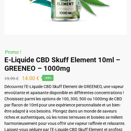
Promo !
E-Liquide CBD Skuff Element 10ml –
GREENEO – 1000mg
Le
Le
14.00
€
19.99
€
-30%
prix
prix
Découvrez l’E-Liquide CBD Skuff Element de GREENEO, une vapeur
envoûtante et apaisante disponible en différentes concentrations !
initial
actuel
Choisissez parmi les options de 100, 300, 500 ou 1000mg de CBD
était :
est :
par flacon de 10ml pour une expérience personnalisée et un bien-
19.99 €.
14.00 €.
être adapté à vos besoins. Plongez dans un monde de saveurs
riches et authentiques, où les notes terreuses et boisées se mêlent
harmonieusement pour vous offrir une vapeur raffinée et relaxante.
Laissez-vous séduire par l’E-Liquide CBD Skuff Element et profitez