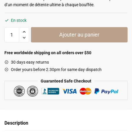
d’un moment de détente ultime à chaque bouffée.
En stock
quantité
Ajouter au panier
de
E-
Liquide
Free worldwide shipping on all orders over $50
CBD
30 days easy returns
Skuff
Order yours before 2.30pm for same day dispatch
Element
10ml
Guaranteed Safe Checkout
-
GREENEO
-
1000mg
Description