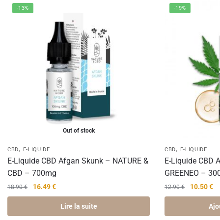
-13%
-19%
Out of stock
,
,
CBD
E-LIQUIDE
CBD
E-LIQUIDE
E-Liquide CBD Afgan Skunk – NATURE &
E-Liquide CBD 
CBD – 700mg
GREENEO – 30
Le
Le
Le
Le
16.49
€
10.50
€
18.90
€
12.90
€
prix
prix
prix
pr
Lire la suite
Ajo
initial
actuel
initial
ac
était :
est :
était :
est