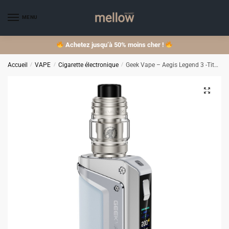
Skip
Skip
to
to
MENU
navigation
content
Achetez jusqu’à 50% moins cher !
Accueil
/
VAPE
/
Cigarette électronique
/
Geek Vape – Aegis Legend 3 -Titanium gray