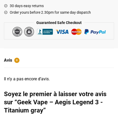
-
30 days easy returns
Aegis
Order yours before 2.30pm for same day dispatch
Legend
3
Guaranteed Safe Checkout
-
Titanium
gray
Avis
0
Il n’y a pas encore d’avis.
Soyez le premier à laisser votre avis
sur “Geek Vape – Aegis Legend 3 -
Titanium gray”