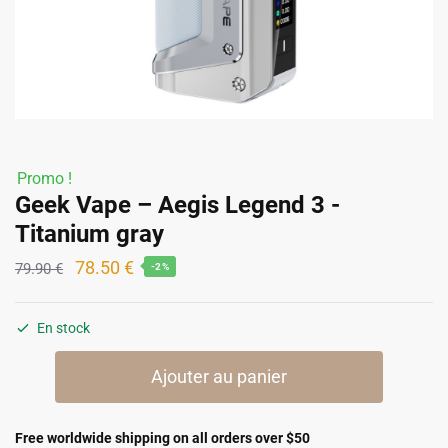
Promo !
Geek Vape – Aegis Legend 3 -
Titanium gray
Le
Le
78.50
€
79.90
€
-2%
prix
prix
initial
actuel
En stock
était :
est :
quantité
79.90 €.
78.50 €.
Ajouter au panier
de
Geek
Vape
Free worldwide shipping on all orders over $50