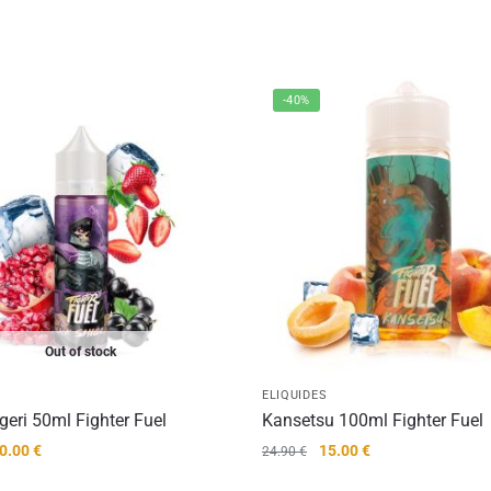
-40%
Out of stock
ELIQUIDES
geri 50ml Fighter Fuel
Kansetsu 100ml Fighter Fuel
e
Le
Le
Le
0.00
€
15.00
€
24.90
€
rix
prix
prix
prix