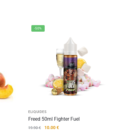
-50%
ELIQUIDES
Freed 50ml Fighter Fuel
Le
Le
10.00
€
19.90
€
prix
prix