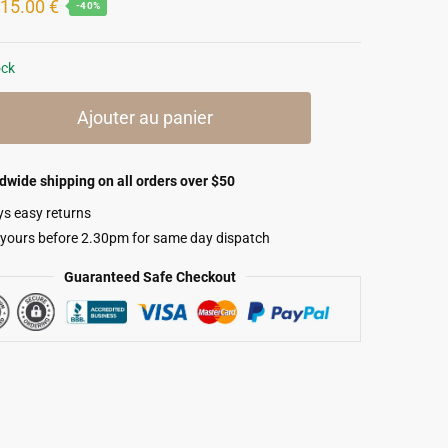
Le
Le
15.00
€
-40%
prix
prix
initial
actuel
ock
était :
est :
Ajouter au panier
24.90 €.
15.00 €.
dwide shipping on all orders over $50
ys easy returns
 yours before 2.30pm for same day dispatch
Guaranteed Safe Checkout