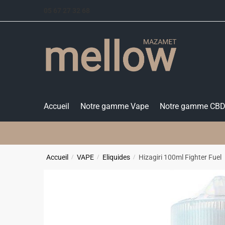
Skip
Skip
05 67 27 32 68
to
to
navigation
content
Accueil
Notre gamme Vape
Notre gamme CB
Accueil
VAPE
Eliquides
Hizagiri 100ml Fighter Fuel
/
/
/