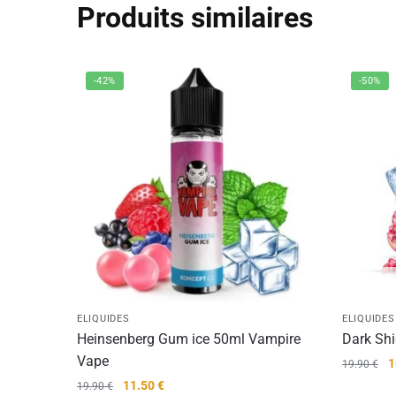
Produits similaires
-42%
-50%
ELIQUIDES
ELIQUIDES
Heinsenberg Gum ice 50ml Vampire
Dark Shi
Vape
L
1
19.90
€
p
Le
Le
11.50
€
19.90
€