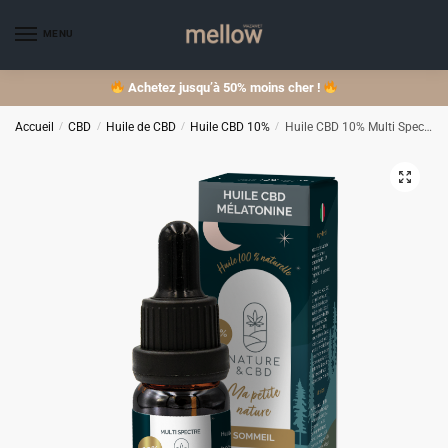
Skip
Skip
to
to
MENU
navigation
content
Achetez jusqu’à 50% moins cher !
Accueil
/
CBD
/
Huile de CBD
/
Huile CBD 10%
/
Huile CBD 10% Multi Spectre Mélatonine Sommeil 10ml – NATURE & CBD