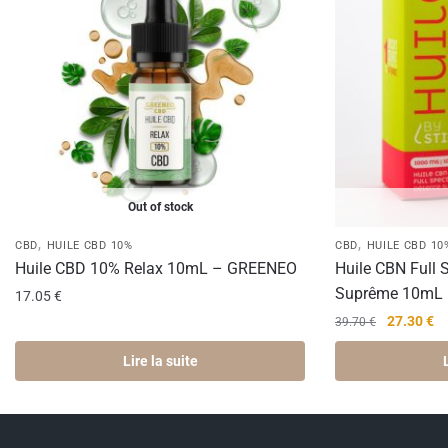
Out of stock
,
,
CBD
HUILE CBD 10%
CBD
HUILE CBD 10
Huile CBD 10% Relax 10mL – GREENEO
Huile CBN Full
Suprême 10mL 
17.05
€
Le
Le
27.30
€
39.70
€
prix
pr
Lire la suite
initial
ac
était :
est
39.70 €.
27