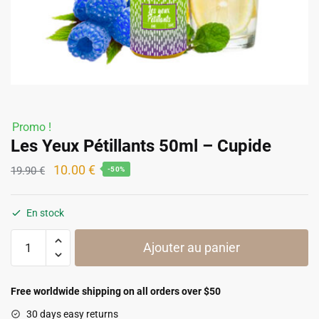
Promo !
Les Yeux Pétillants 50ml – Cupide
Le
Le
10.00
€
19.90
€
-50%
prix
prix
initial
actuel
En stock
était :
est :
quantité
19.90 €.
10.00 €.
Ajouter au panier
de
Les
Yeux
Free worldwide shipping on all orders over $50
Pétillants
30 days easy returns