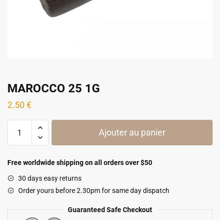
MAROCCO 25 1G
2.50
€
quantité
Ajouter au panier
de
MAROCCO
25
Free worldwide shipping on all orders over $50
1G
30 days easy returns
Order yours before 2.30pm for same day dispatch
Guaranteed Safe Checkout