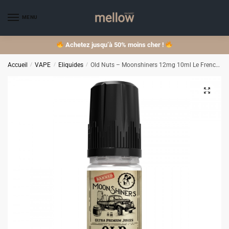
Skip
Skip
to
to
MENU
navigation
content
Achetez jusqu’à 50% moins cher !
Accueil
/
VAPE
/
Eliquides
/
Old Nuts – Moonshiners 12mg 10ml Le French Liquide