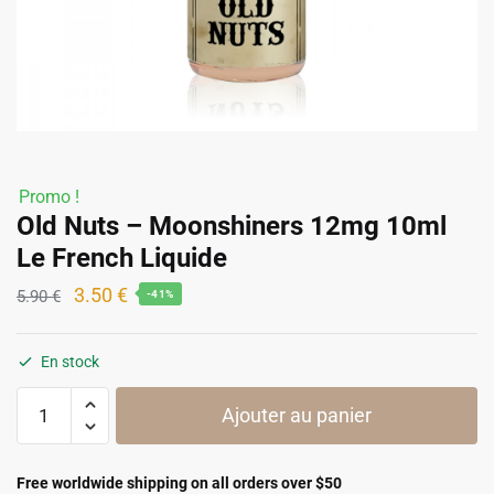
Promo !
Old Nuts – Moonshiners 12mg 10ml
Le French Liquide
Le
Le
3.50
€
5.90
€
-41%
prix
prix
initial
actuel
En stock
était :
est :
quantité
5.90 €.
3.50 €.
Ajouter au panier
de
Old
Nuts
Free worldwide shipping on all orders over $50