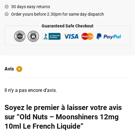
-
30 days easy returns
Moonshiners
Order yours before 2.30pm for same day dispatch
12mg
10ml
Guaranteed Safe Checkout
Le
French
Liquide
Avis
0
Il n’y a pas encore d’avis.
Soyez le premier à laisser votre avis
sur “Old Nuts – Moonshiners 12mg
10ml Le French Liquide”