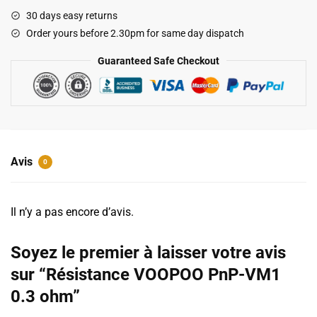
PnP-
30 days easy returns
VM1
Order yours before 2.30pm for same day dispatch
0.3
ohm
Guaranteed Safe Checkout
Avis
0
Il n’y a pas encore d’avis.
Soyez le premier à laisser votre avis
sur “Résistance VOOPOO PnP-VM1
0.3 ohm”