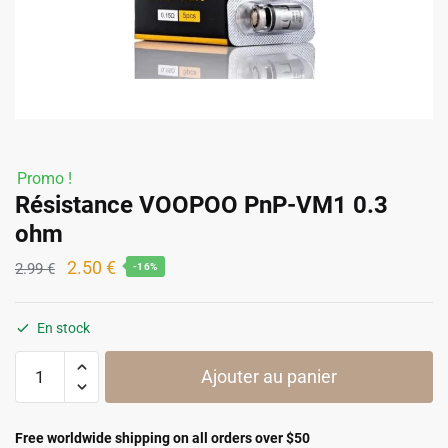
Promo !
Résistance VOOPOO PnP-VM1 0.3
ohm
Le
Le
2.50
€
2.99
€
-16%
prix
prix
initial
actuel
En stock
était :
est :
quantité
2.99 €.
2.50 €.
Ajouter au panier
de
Résistance
VOOPOO
Free worldwide shipping on all orders over $50