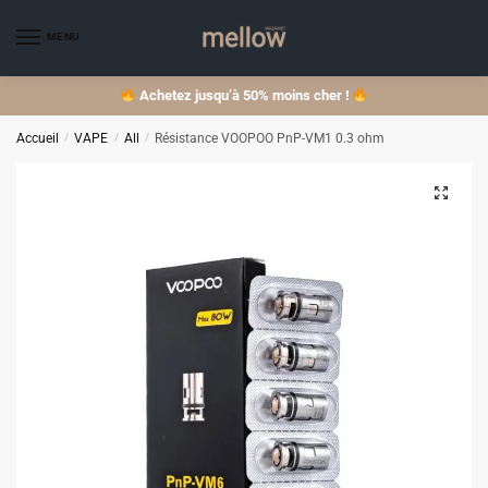
Skip
Skip
to
to
MENU
navigation
content
Achetez jusqu’à 50% moins cher !
Accueil
/
VAPE
/
All
/
Résistance VOOPOO PnP-VM1 0.3 ohm