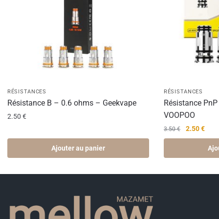
RÉSISTANCES
RÉSISTANCES
Résistance B – 0.6 ohms – Geekvape
Résistance PnP
VOOPOO
2.50
€
Le
Le
2.50
€
3.50
€
prix
prix
Ajouter au panier
Ajo
initial
actu
était :
est :
3.50 €.
2.50