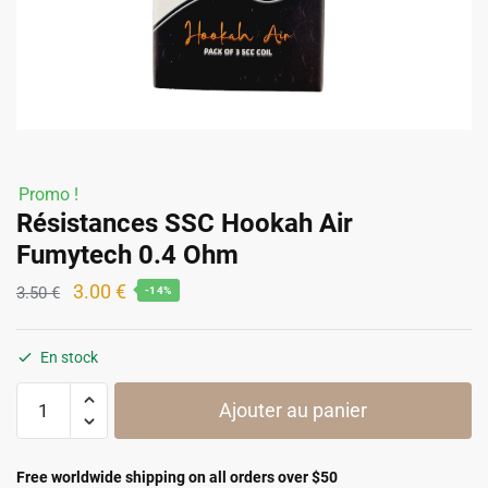
Promo !
Résistances SSC Hookah Air
Fumytech 0.4 Ohm
Le
Le
3.00
€
3.50
€
-14%
prix
prix
initial
actuel
En stock
était :
est :
quantité
3.50 €.
3.00 €.
Ajouter au panier
de
Résistances
SSC
Free worldwide shipping on all orders over $50