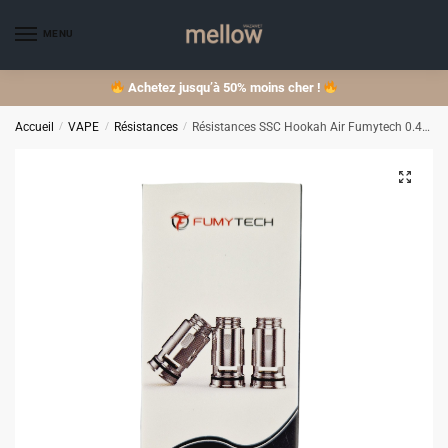
Skip
Skip
to
to
MENU
navigation
content
Achetez jusqu’à 50% moins cher !
Accueil
/
VAPE
/
Résistances
/
Résistances SSC Hookah Air Fumytech 0.4 Ohm