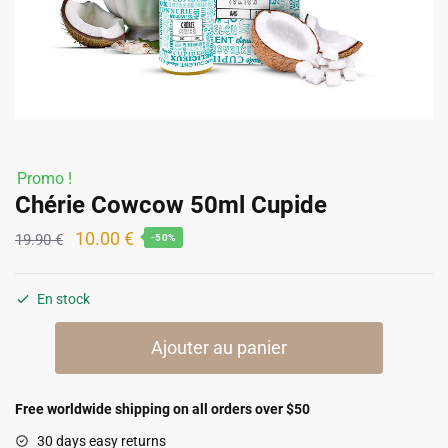
Promo !
Chérie Cowcow 50ml Cupide
Le
Le
10.00
€
19.90
€
-50%
prix
prix
initial
actuel
En stock
était :
est :
quantité
19.90 €.
10.00 €.
Ajouter au panier
de
Chérie
Cowcow
Free worldwide shipping on all orders over $50
50ml
30 days easy returns