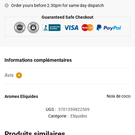
Cupide
Order yours before 2.30pm for same day dispatch
Guaranteed Safe Checkout
Informations complémentaires
Avis
0
Noix de coco
Aromes Eliquides
UGS :
3701359822509
Catégorie :
Eliquides
Produits similaires