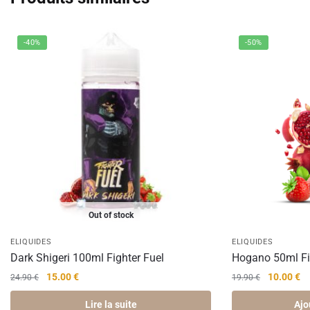
-40%
-50%
Out of stock
ELIQUIDES
ELIQUIDES
Dark Shigeri 100ml Fighter Fuel
Hogano 50ml Fi
Le
Le
Le
Le
15.00
€
10.00
€
24.90
€
19.90
€
prix
prix
prix
pr
Lire la suite
Ajo
initial
actuel
initial
ac