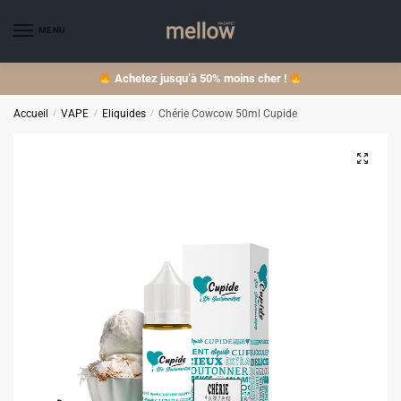
Skip
Skip
to
to
MENU
navigation
content
Achetez jusqu’à 50% moins cher !
Accueil
/
VAPE
/
Eliquides
/
Chérie Cowcow 50ml Cupide